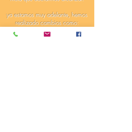
ya estamos muy adelante, hemos
realizado cambios como:
Agua caliente en todas
las habitaciones, gracias al
sistema de calentador por
Energía Solar.
En las áreas comunes tenemos
lamparas de luz solar para
interiores, que brindan luz LED de
alta calidad.
Estos cambios nos han permitido
ser
amigos de medio ambiente,